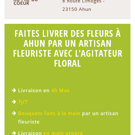
8 Route Limoges -
COEUR
23150 Ahun
FAITES LIVRER DES FLEURS À
AHUN PAR UN ARTISAN
FLEURISTE AVEC L'AGITATEUR
FLORAL
Livraison en
4h Max
7j/7
Bouquets faits à la main
par un artisan
fleuriste
Livraison
en main propre