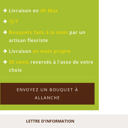
Livraison en
4h Max
7j/7
Bouquets faits à la main
par un
artisan fleuriste
Livraison
en main propre
50 cents
reversés à l'asso de votre
choix
ENVOYEZ UN BOUQUET À
ALLANCHE
LETTRE D'INFORMATION