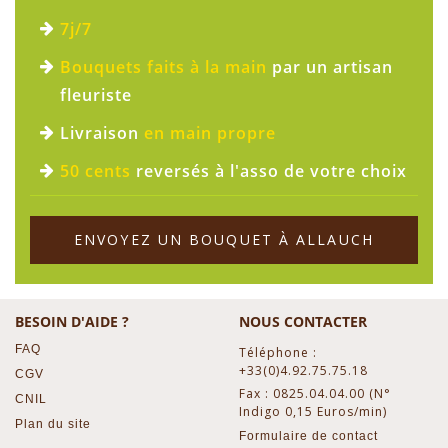
7j/7
Bouquets faits à la main
par un artisan
fleuriste
Livraison
en main propre
50 cents
reversés à l'asso de votre choix
ENVOYEZ UN BOUQUET À ALLAUCH
BESOIN D'AIDE ?
NOUS CONTACTER
FAQ
Téléphone :
+33(0)4.92.75.75.18
CGV
Fax : 0825.04.04.00 (N°
CNIL
Indigo 0,15 Euros/min)
Plan du site
Formulaire de contact