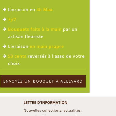
Livraison en
4h Max
7j/7
Bouquets faits à la main
par un
artisan fleuriste
Livraison
en main propre
50 cents
reversés à l'asso de votre
choix
ENVOYEZ UN BOUQUET À ALLEVARD
LETTRE D'INFORMATION
Nouvelles collections, actualités,