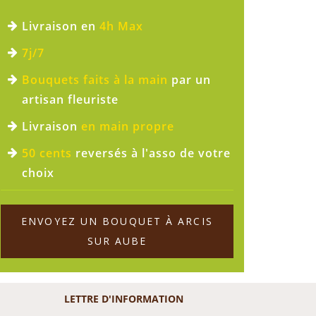
Livraison en
4h Max
7j/7
Bouquets faits à la main
par un
artisan fleuriste
Livraison
en main propre
50 cents
reversés à l'asso de votre
choix
ENVOYEZ UN BOUQUET À ARCIS
SUR AUBE
LETTRE D'INFORMATION