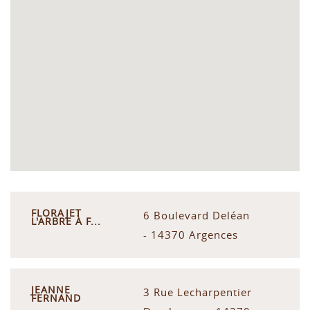
FLORAJET
6 Boulevard Deléan
L'ARBRE À F...
- 14370 Argences
JEANNE
3 Rue Lecharpentier
FERNAND