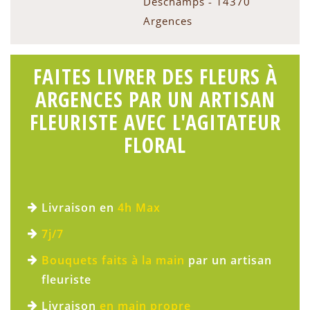
Deschamps - 14370
Argences
FAITES LIVRER DES FLEURS À
ARGENCES PAR UN ARTISAN
FLEURISTE AVEC L'AGITATEUR
FLORAL
Livraison en
4h Max
7j/7
Bouquets faits à la main
par un artisan
fleuriste
Livraison
en main propre