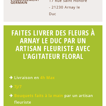
17 Rue Saint Honoré
GERMAIN
- 21230 Arnay le
Duc
FAITES LIVRER DES FLEURS À
ARNAY LE DUC PAR UN
ARTISAN FLEURISTE AVEC
L'AGITATEUR FLORAL
Livraison en
4h Max
7j/7
Bouquets faits à la main
par un artisan
fleuriste