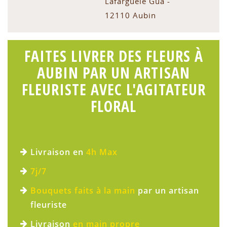
Lafarguele Gua -
12110 Aubin
FAITES LIVRER DES FLEURS À
AUBIN PAR UN ARTISAN
FLEURISTE AVEC L'AGITATEUR
FLORAL
Livraison en
4h Max
7j/7
Bouquets faits à la main
par un artisan
fleuriste
Livraison
en main propre