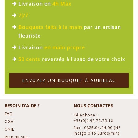
Livraison en
4h Max
7j/7
Bouquets faits à la main
par un artisan
fleuriste
Livraison
en main propre
50 cents
reversés à l'asso de votre choix
ENVOYEZ UN BOUQUET À AURILLAC
BESOIN D'AIDE ?
NOUS CONTACTER
FAQ
Téléphone :
+33(0)4.92.75.75.18
CGV
Fax : 0825.04.04.00 (N°
CNIL
Indigo 0,15 Euros/min)
Plan du site