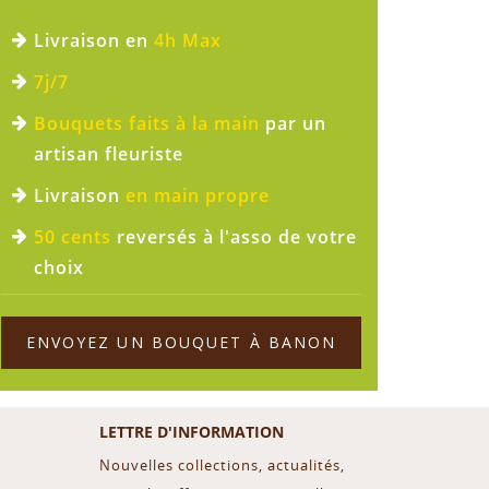
Livraison en
4h Max
7j/7
Bouquets faits à la main
par un
artisan fleuriste
Livraison
en main propre
50 cents
reversés à l'asso de votre
choix
ENVOYEZ UN BOUQUET À BANON
LETTRE D'INFORMATION
Nouvelles collections, actualités,