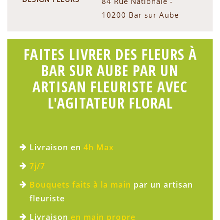
84 Rue Nationale -
10200 Bar sur Aube
FAITES LIVRER DES FLEURS À
BAR SUR AUBE PAR UN
ARTISAN FLEURISTE AVEC
L'AGITATEUR FLORAL
Livraison en
4h Max
7j/7
Bouquets faits à la main
par un artisan
fleuriste
Livraison
en main propre