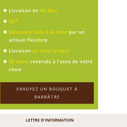
Livraison en
4h Max
7j/7
Bouquets faits à la main
par un
artisan fleuriste
Livraison
en main propre
50 cents
reversés à l'asso de votre
choix
ENVOYEZ UN BOUQUET À
BARBÂTRE
LETTRE D'INFORMATION