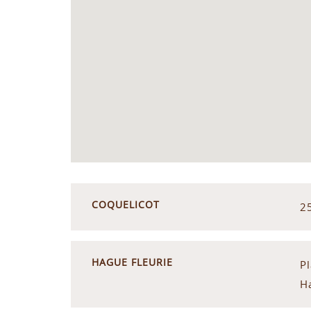
COQUELICOT
2
HAGUE FLEURIE
P
H