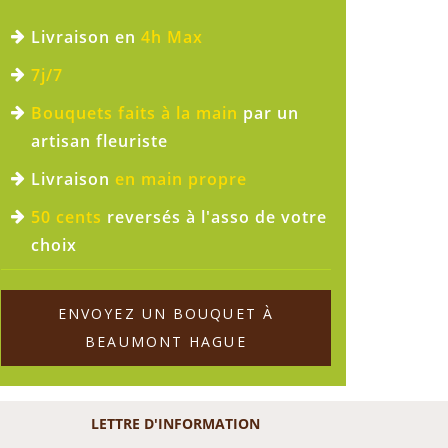
Livraison en
4h Max
7j/7
Bouquets faits à la main
par un
artisan fleuriste
Livraison
en main propre
50 cents
reversés à l'asso de votre
choix
ENVOYEZ UN BOUQUET À
BEAUMONT HAGUE
LETTRE D'INFORMATION