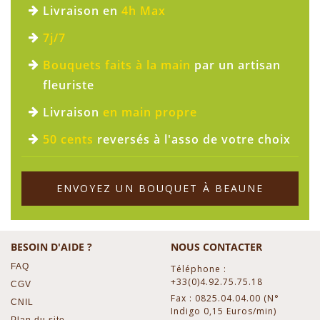
Livraison en
4h Max
7j/7
Bouquets faits à la main
par un artisan
fleuriste
Livraison
en main propre
50 cents
reversés à l'asso de votre choix
ENVOYEZ UN BOUQUET À BEAUNE
BESOIN D'AIDE ?
NOUS CONTACTER
FAQ
Téléphone :
+33(0)4.92.75.75.18
CGV
Fax : 0825.04.04.00 (N°
CNIL
Indigo 0,15 Euros/min)
Plan du site