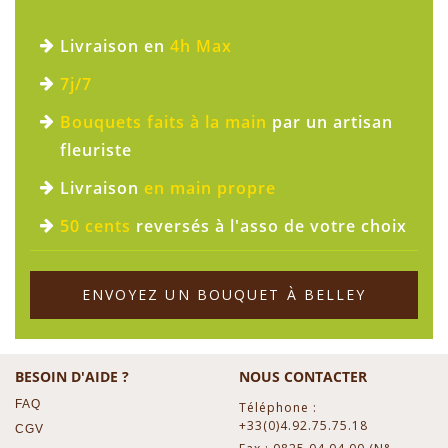
Livraison en
4h Max
7j/7
Bouquets faits à la main
par un artisan
fleuriste
Livraison
en main propre
50 cents
reversés à l'asso de votre choix
ENVOYEZ UN BOUQUET À BELLEY
BESOIN D'AIDE ?
NOUS CONTACTER
FAQ
Téléphone :
+33(0)4.92.75.75.18
CGV