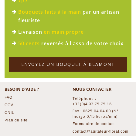
7j/7
Bouquets faits à la main
par un artisan
fleuriste
Livraison
en main propre
50 cents
reversés à l'asso de votre choix
ENVOYEZ UN BOUQUET À BLAMONT
BESOIN D'AIDE ?
NOUS CONTACTER
FAQ
Téléphone :
+33(0)4.92.75.75.18
CGV
Fax : 0825.04.04.00 (N°
CNIL
Indigo 0,15 Euros/min)
Plan du site
Formulaire de contact
contact@agitateur-floral.com