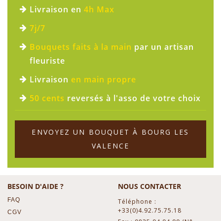
Livraison en
4h Max
7j/7
Bouquets faits à la main
par un artisan
fleuriste
Livraison
en main propre
50 cents
reversés à l'asso de votre choix
ENVOYEZ UN BOUQUET À BOURG LES
VALENCE
BESOIN D'AIDE ?
NOUS CONTACTER
FAQ
Téléphone :
+33(0)4.92.75.75.18
CGV