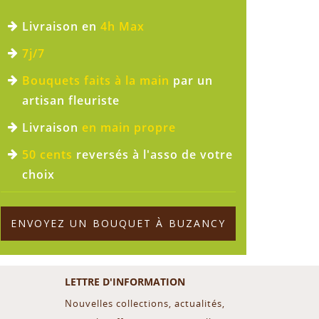
Livraison en
4h Max
7j/7
Bouquets faits à la main
par un
artisan fleuriste
Livraison
en main propre
50 cents
reversés à l'asso de votre
choix
ENVOYEZ UN BOUQUET À BUZANCY
LETTRE D'INFORMATION
Nouvelles collections, actualités,