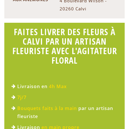
4 Boulevard Wilson -
20260 Calvi
FAITES LIVRER DES FLEURS À
CALVI PAR UN ARTISAN
FLEURISTE AVEC L'AGITATEUR
FLORAL
Livraison en
4h Max
7j/7
Bouquets faits à la main
par un artisan
fleuriste
Livraison
en main propre