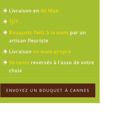
Livraison en
4h Max
7j/7
Bouquets faits à la main
par un
artisan fleuriste
Livraison
en main propre
50 cents
reversés à l'asso de votre
choix
ENVOYEZ UN BOUQUET À CANNES