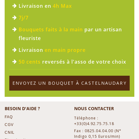
Livraison en
4h Max
7j/7
Bouquets faits à la main
par un artisan
fleuriste
Livraison
en main propre
50 cents
reversés à l'asso de votre choix
ENVOYEZ UN BOUQUET À CASTELNAUDARY
BESOIN D'AIDE ?
NOUS CONTACTER
FAQ
Téléphone :
+33(0)4.92.75.75.18
CGV
Fax : 0825.04.04.00 (N°
CNIL
Indigo 0,15 Euros/min)