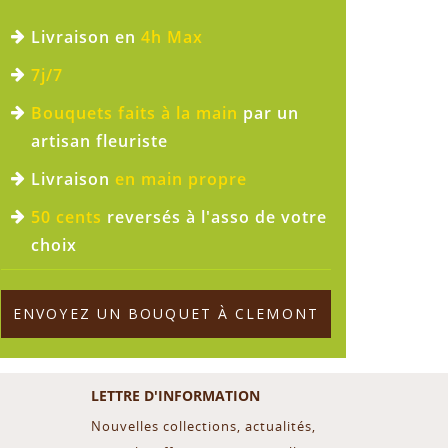
Livraison en
4h Max
7j/7
Bouquets faits à la main
par un
artisan fleuriste
Livraison
en main propre
50 cents
reversés à l'asso de votre
choix
ENVOYEZ UN BOUQUET À CLEMONT
LETTRE D'INFORMATION
Nouvelles collections, actualités,