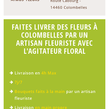
Route Cabourg -
14460 Colombelles
FAITES LIVRER DES FLEURS À
COLOMBELLES PAR UN
ARTISAN FLEURISTE AVEC
L'AGITATEUR FLORAL
Livraison en
4h Max
7j/7
Bouquets faits à la main
par un artisan
fleuriste
Livraison
en main propre