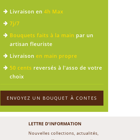
Livraison en
4h Max
7j/7
Bouquets faits à la main
par un
artisan fleuriste
Livraison
en main propre
50 cents
reversés à l'asso de votre
choix
ENVOYEZ UN BOUQUET À CONTES
LETTRE D'INFORMATION
Nouvelles collections, actualités,