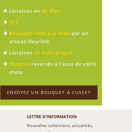
Livraison en
4h Max
7j/7
Bouquets faits à la main
par un
artisan fleuriste
Livraison
en main propre
50 cents
reversés à l'asso de votre
choix
ENVOYEZ UN BOUQUET À CUSSET
LETTRE D'INFORMATION
Nouvelles collections, actualités,