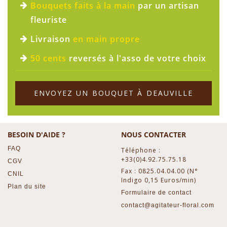
Bouquets faits à la main
par un artisan
fleuriste
Livraison
en main propre
50 cents
reversés à l'asso de votre choix
ENVOYEZ UN BOUQUET À DEAUVILLE
BESOIN D'AIDE ?
NOUS CONTACTER
FAQ
Téléphone :
+33(0)4.92.75.75.18
CGV
Fax : 0825.04.04.00 (N°
CNIL
Indigo 0,15 Euros/min)
Plan du site
Formulaire de contact
contact@agitateur-floral.com