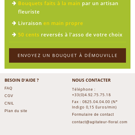
Bouquets faits à la main
par un artisan
fleuriste
Livraison
en main propre
50 cents
reversés à l'asso de votre choix
ENVOYEZ UN BOUQUET À DÉMOUVILLE
BESOIN D'AIDE ?
NOUS CONTACTER
FAQ
Téléphone :
+33(0)4.92.75.75.18
CGV
Fax : 0825.04.04.00 (N°
CNIL
Indigo 0,15 Euros/min)
Plan du site
Formulaire de contact
contact@agitateur-floral.com