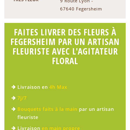
9 Route Lyon -
67640 Fegersheim
FAITES LIVRER DES FLEURS À
FEGERSHEIM PAR UN ARTISAN
FLEURISTE AVEC L'AGITATEUR
FLORAL
Livraison en
4h Max
7j/7
Bouquets faits à la main
par un artisan
fleuriste
Livraison
en main propre