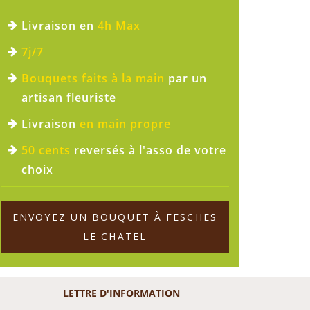
Livraison en
4h Max
7j/7
Bouquets faits à la main
par un
artisan fleuriste
Livraison
en main propre
50 cents
reversés à l'asso de votre
choix
ENVOYEZ UN BOUQUET À FESCHES
LE CHATEL
LETTRE D'INFORMATION