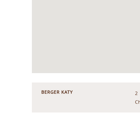
BERGER KATY
2
C