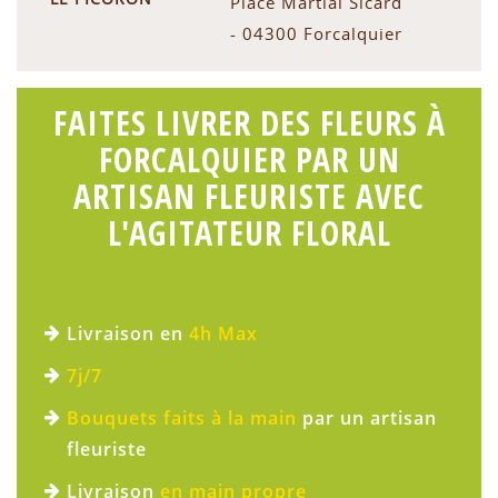
Place Martial Sicard
- 04300 Forcalquier
FAITES LIVRER DES FLEURS À
FORCALQUIER PAR UN
ARTISAN FLEURISTE AVEC
L'AGITATEUR FLORAL
Livraison en
4h Max
7j/7
Bouquets faits à la main
par un artisan
fleuriste
Livraison
en main propre