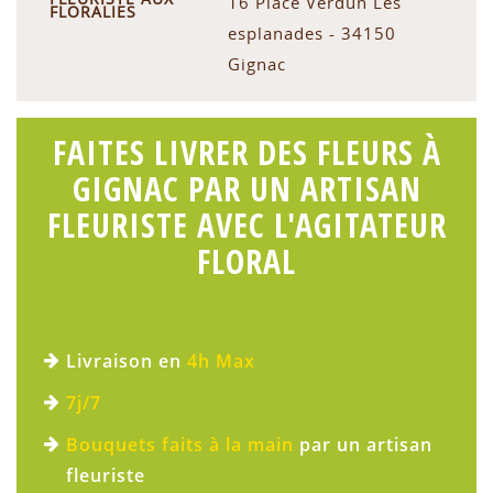
16 Place Verdun Les
FLORALIES
esplanades - 34150
Gignac
FAITES LIVRER DES FLEURS À
GIGNAC PAR UN ARTISAN
FLEURISTE AVEC L'AGITATEUR
FLORAL
Livraison en
4h Max
7j/7
Bouquets faits à la main
par un artisan
fleuriste