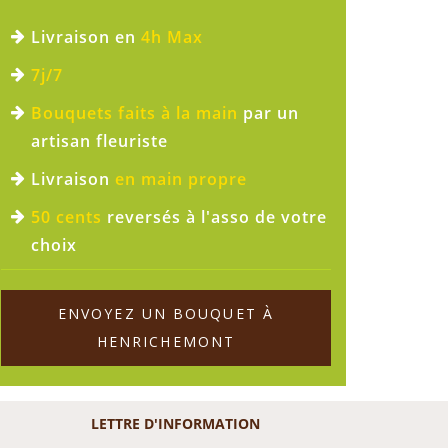
Livraison en
4h Max
7j/7
Bouquets faits à la main
par un
artisan fleuriste
Livraison
en main propre
50 cents
reversés à l'asso de votre
choix
ENVOYEZ UN BOUQUET À
HENRICHEMONT
LETTRE D'INFORMATION