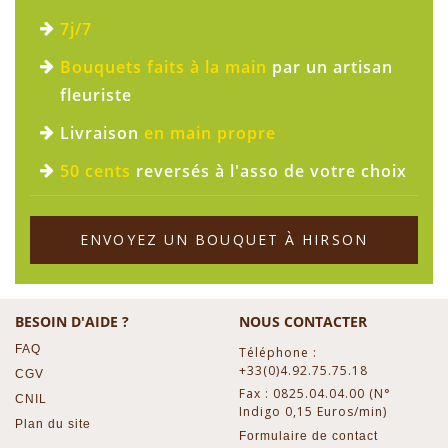
7j/7
Bouquets faits à la main
par un artisan
fleuriste
Livraison
en main propre
50 cents
reversés à l'asso de votre choix
ENVOYEZ UN BOUQUET À HIRSON
BESOIN D'AIDE ?
NOUS CONTACTER
FAQ
Téléphone :
+33(0)4.92.75.75.18
CGV
Fax : 0825.04.04.00 (N°
CNIL
Indigo 0,15 Euros/min)
Plan du site
Formulaire de contact