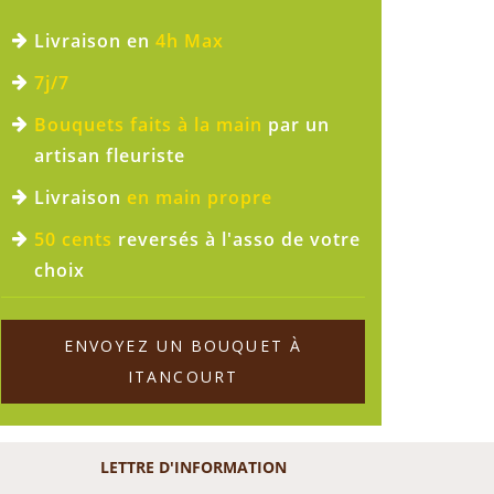
Livraison en
4h Max
7j/7
Bouquets faits à la main
par un
artisan fleuriste
Livraison
en main propre
50 cents
reversés à l'asso de votre
choix
ENVOYEZ UN BOUQUET À
ITANCOURT
LETTRE D'INFORMATION