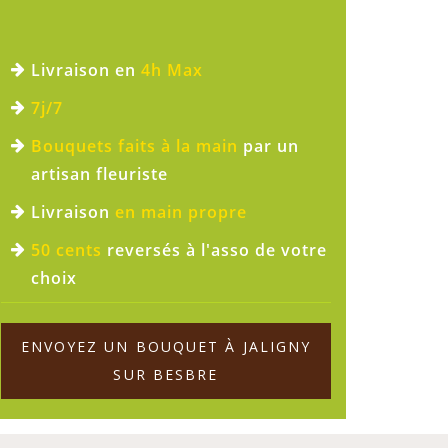
Livraison en
4h Max
7j/7
Bouquets faits à la main
par un
artisan fleuriste
Livraison
en main propre
50 cents
reversés à l'asso de votre
choix
ENVOYEZ UN BOUQUET À JALIGNY
SUR BESBRE