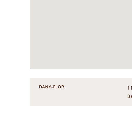
DANY-FLOR
1
B