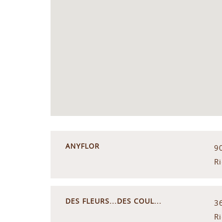
ANYFLOR
9
Ri
DES FLEURS...DES COUL...
3
Ri