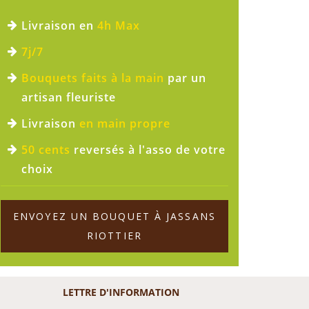
Livraison en
4h Max
7j/7
Bouquets faits à la main
par un
artisan fleuriste
Livraison
en main propre
50 cents
reversés à l'asso de votre
choix
ENVOYEZ UN BOUQUET À JASSANS
RIOTTIER
LETTRE D'INFORMATION