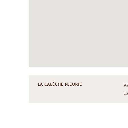
LA CALÈCHE FLEURIE
9
C