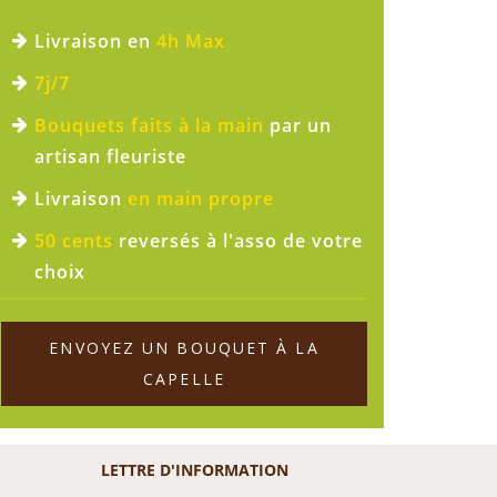
Livraison en
4h Max
7j/7
Bouquets faits à la main
par un
artisan fleuriste
Livraison
en main propre
50 cents
reversés à l'asso de votre
choix
ENVOYEZ UN BOUQUET À LA
CAPELLE
LETTRE D'INFORMATION