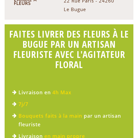
22 Rue Paris - 24260
FLEURS
Le Bugue
FAITES LIVRER DES FLEURS À LE
BUGUE PAR UN ARTISAN
FLEURISTE AVEC L'AGITATEUR
FLORAL
Livraison en
4h Max
7j/7
Bouquets faits à la main
par un artisan
fleuriste
Livraison
en main propre