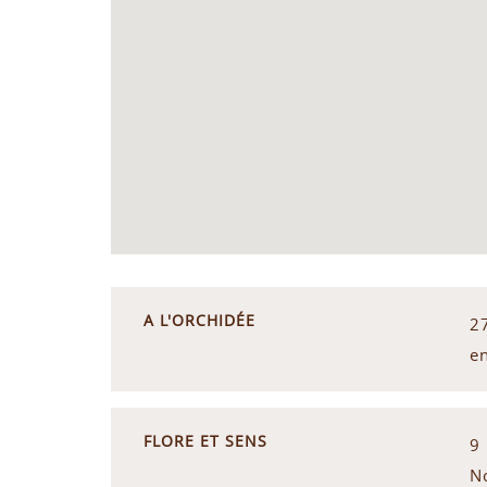
A L'ORCHIDÉE
2
e
FLORE ET SENS
9
N