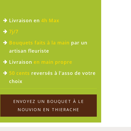
Livraison en
4h Max
7j/7
Bouquets faits à la main
par un
artisan fleuriste
Livraison
en main propre
50 cents
reversés à l'asso de votre
choix
ENVOYEZ UN BOUQUET À LE
NOUVION EN THIERACHE