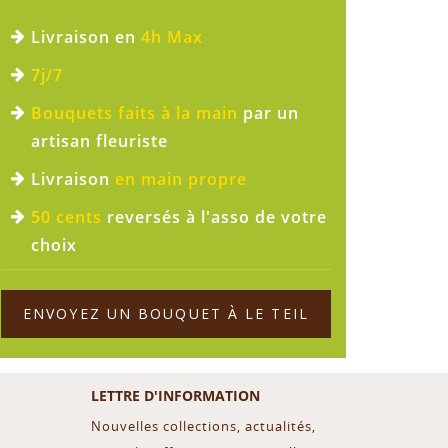
Livraison en
4h Max
7j/7
Bouquets faits à la main
par un
artisan fleuriste
Livraison
en main propre
50 cents
reversés à l'asso de votre
choix
ENVOYEZ UN BOUQUET À LE TEIL
LETTRE D'INFORMATION
Nouvelles collections, actualités,