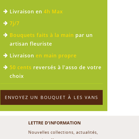
Livraison en
4h Max
7j/7
Bouquets faits à la main
par un
artisan fleuriste
Livraison
en main propre
50 cents
reversés à l'asso de votre
choix
ENVOYEZ UN BOUQUET À LES VANS
LETTRE D'INFORMATION
Nouvelles collections, actualités,