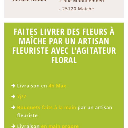
2 Rue Montalembert
- 25120 Maîche
FAITES LIVRER DES FLEURS À
MAÎCHE PAR UN ARTISAN
FLEURISTE AVEC L'AGITATEUR
FLORAL
Livraison en
4h Max
7j/7
Bouquets faits à la main
par un artisan
fleuriste
Livraison
en main propre