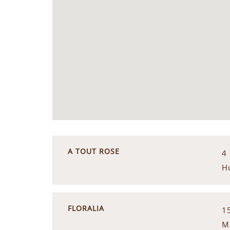
A TOUT ROSE
4
H
FLORALIA
1
M