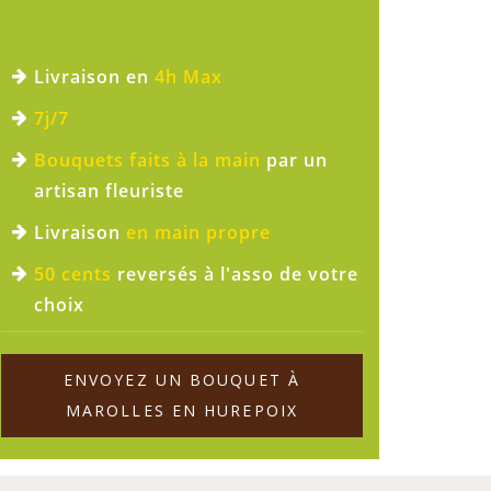
Livraison en
4h Max
7j/7
Bouquets faits à la main
par un
artisan fleuriste
Livraison
en main propre
50 cents
reversés à l'asso de votre
choix
ENVOYEZ UN BOUQUET À
MAROLLES EN HUREPOIX