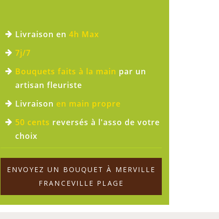
Livraison en
4h Max
7j/7
Bouquets faits à la main
par un
artisan fleuriste
Livraison
en main propre
50 cents
reversés à l'asso de votre
choix
ENVOYEZ UN BOUQUET À MERVILLE
FRANCEVILLE PLAGE