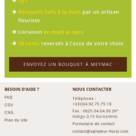
7j/7
Bouquets faits à la main
par un artisan
fleuriste
Livraison
en main propre
50 cents
reversés à l'asso de votre choix
ENVOYEZ UN BOUQUET À MEYMAC
BESOIN D'AIDE ?
NOUS CONTACTER
FAQ
Téléphone :
+33(0)4.92.75.75.18
CGV
Fax : 0825.04.04.00 (N°
CNIL
Indigo 0,15 Euros/min)
Plan du site
Formulaire de contact
contact@agitateur-floral.com