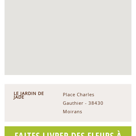
LE JARDIN DE
Place Charles
JADE
Gauthier - 38430
Moirans
FAITES LIVRER DES FLEURS À