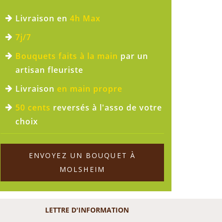
Livraison en
4h Max
7j/7
Bouquets faits à la main
par un
artisan fleuriste
Livraison
en main propre
50 cents
reversés à l'asso de votre
choix
ENVOYEZ UN BOUQUET À
MOLSHEIM
LETTRE D'INFORMATION