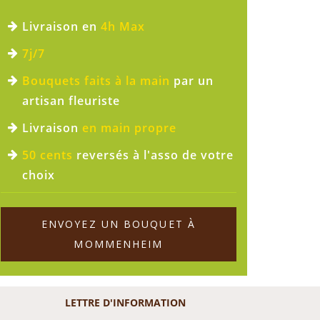
Livraison en
4h Max
7j/7
Bouquets faits à la main
par un
artisan fleuriste
Livraison
en main propre
50 cents
reversés à l'asso de votre
choix
ENVOYEZ UN BOUQUET À
MOMMENHEIM
LETTRE D'INFORMATION