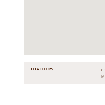
ELLA FLEURS
6
M