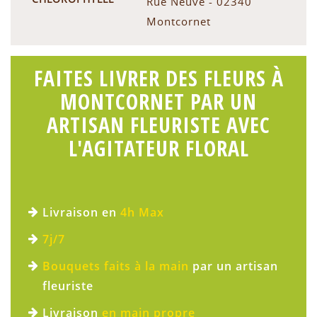
Rue Neuve - 02340
Montcornet
FAITES LIVRER DES FLEURS À
MONTCORNET PAR UN
ARTISAN FLEURISTE AVEC
L'AGITATEUR FLORAL
Livraison en
4h Max
7j/7
Bouquets faits à la main
par un artisan
fleuriste
Livraison
en main propre