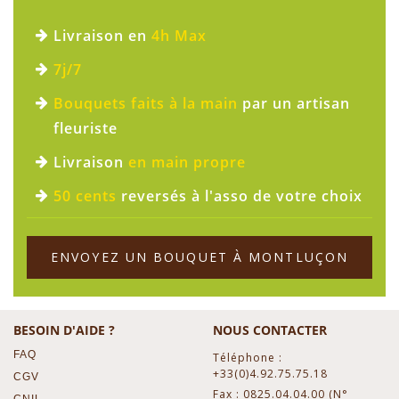
Livraison en
4h Max
7j/7
Bouquets faits à la main
par un artisan
fleuriste
Livraison
en main propre
50 cents
reversés à l'asso de votre choix
ENVOYEZ UN BOUQUET À MONTLUÇON
BESOIN D'AIDE ?
NOUS CONTACTER
FAQ
Téléphone :
+33(0)4.92.75.75.18
CGV
Fax : 0825.04.04.00 (N°
CNIL